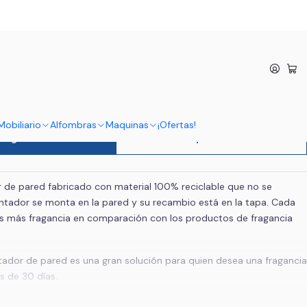
dor Parede Intensity
r Ambientador Parede
Mobiliario
Alfombras
Maquinas
¡Ofertas!
regar al carro
Comprar ahora
de pared fabricado con material 100% reciclable que no se
ntador se monta en la pared y su recambio está en la tapa. Cada
s más fragancia en comparación con los productos de fragancia
ador de pared es una gran solución para quien desea una fragancia
s de 30 días.