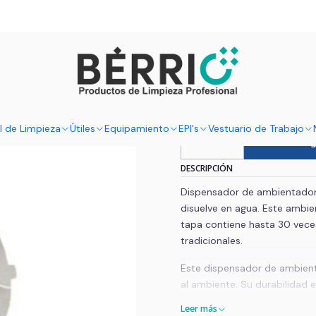
Industrial
Varios
Dispensadores de Ambientadores
Dispensador Ambienta
5% DESCUENTO EN LA PRIMERA COMPRA | CÓDIGO: #1COMPRA
|
Dispensado
Intensity
l de Limpieza
Útiles
Equipamiento
EPI's
Vestuario de Trabajo
Ag
Cantidad
DESCRIPCIÓN
Dispensador de ambientador 
disuelve en agua. Este ambie
tapa contiene hasta 30 vece
tradicionales.
Este dispensador de ambient
al ambiente. Su durabilidad e
Leer más
Características: