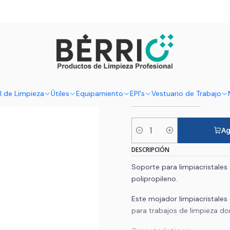
onal
Material de Limpiacristales Profesional
Mojadores Limpiacristales
Sop
5% DESCUENTO EN LA PRIMERA COMPRA | CÓDIGO: #1COMPRA
|
Soporte par
TAMAÑO
l de Limpieza
Útiles
Equipamiento
EPI's
Vestuario de Trabajo
35 cm
45 cm
Ag
Cantidad
DESCRIPCIÓN
Soporte para limpiacristales
polipropileno.
Este mojador limpiacristales
para trabajos de limpieza d