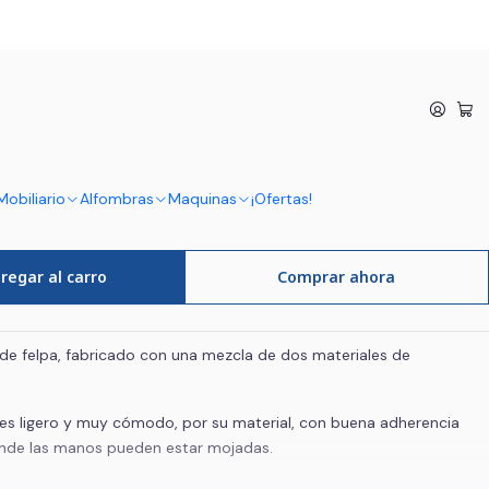
orte para Mojador Limpiacristales
a Mojador Limpiacristales
Mobiliario
Alfombras
Maquinas
¡Ofertas!
regar al carro
Comprar ahora
 de felpa, fabricado con una mezcla de dos materiales de
 es ligero y muy cómodo, por su material, con buena adherencia
onde las manos pueden estar mojadas.