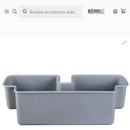
5% DESCUENTO EN LA PRIMERA COMPRA | CÓDIGO: #1COMPRA
Inicio
Material de Limpieza Profesional
Carros de Limpieza
Accesorios
Bandeja de Apoyo Lateral para Carros de Limpieza