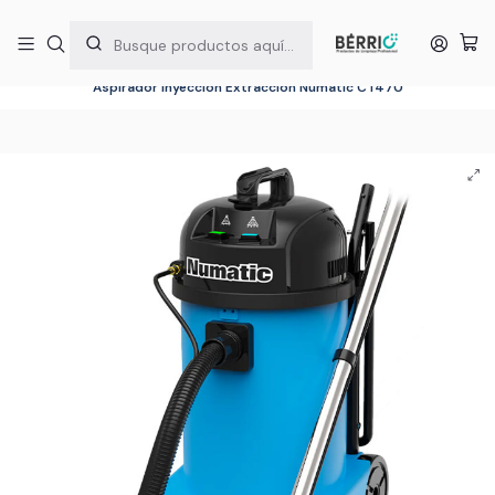
5% DESCUENTO EN LA PRIMERA COMPRA | CÓDIGO: #1COMPRA
Inicio
Maquinas de Limpieza Profesionales
Aspiradores Industriales
Aspiradores de Inyección Extracción
Aspirador Inyección Extracción Numatic CT470